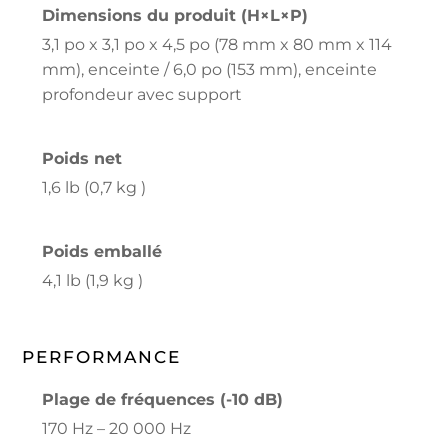
Dimensions du produit (H×L×P)
3,1 po x 3,1 po x 4,5 po (78 mm x 80 mm x 114
mm), enceinte / 6,0 po (153 mm), enceinte
profondeur avec support
Poids net
1,6 lb (0,7 kg )
Poids emballé
4,1 lb (1,9 kg )
PERFORMANCE
Plage de fréquences (-10 dB)
170 Hz – 20 000 Hz