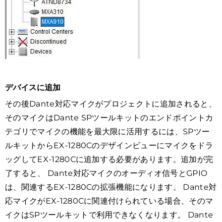
デバイスに追加
その後Dante対応マイクがプロジェクトに追加されると、
そのマイクはDante SPツールキットのエンドポイントカ
テゴリでマイクの機能を最大限に活用するには、SPツー
ルキットからEX-1280Cのデザインビューにマイクをドラ
ッグしてEX-1280Cに追加する必要があります。追加が完
了すると、 Dante対応マイクのオーディオ信号とGPIO
は、関連するEX-1280Cの拡張機能になります。 Dante対
応マイクがEX-1280Cに関連付けられている場合、そのマ
イクはSPツールキットで利用できなくなります。 Dante