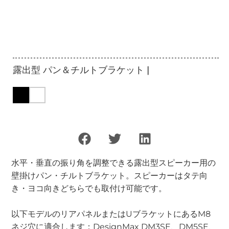
露出型 パン＆チルトブラケット |
水平・垂直の振り角を調整できる露出型スピーカー用の
壁掛けパン・チルトブラケット。スピーカーはタテ向
き・ヨコ向きどちらでも取付け可能です。
以下モデルのリアパネルまたはUブラケットにあるM8
ネジ穴に適合します：DesignMax DM3SE、DM5SE、