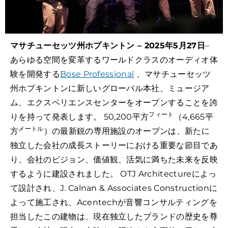
マサチューセッツ州ホプキントン – 2025年5月27日
–
あらゆる空間を変革するワールドクラスのオーディオ体
験を開発する
Bose Professional
、マサチューセッツ
州ホプキントンに新しいグローバル本社、ミュージア
ム、エクスペリエンスセンターをオープンすることを誇
フィート
りを持って発表します。 50,200平方
（4,665平
メートル
方
）の最新鋭の専用施設のオープンは、新たに
独立した会社の成長ストーリーにおける重要な節目であ
り、会社のビジョン、価値観、活気に満ちた未来を反映
するように建設されました。 OTJ Architectureによっ
て設計され、J. Calnan & Associates Constructionに
よって施工され、Acentechが音響コンサルティングを
担当したこの建物は、現在独立したブランドの歴史を尊