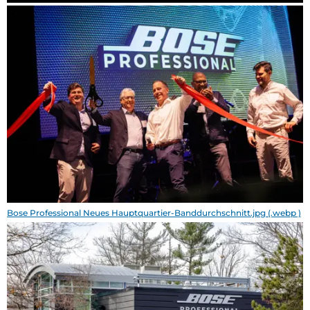
Bose Professional Neues Hauptquartier-Banddurchschnitt.jpg (.webp )