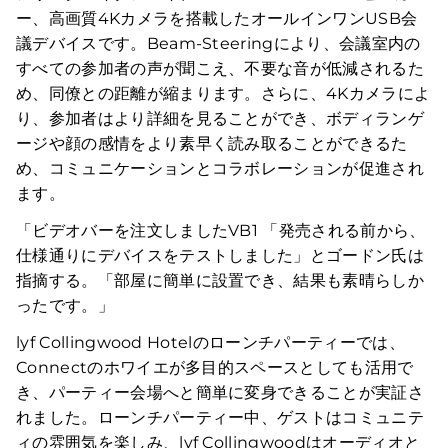
ー、高画質4Kカメラを搭載したオールインワンUSB会
議デバイスです。Beam-Steeringにより、会議室内の
すべての参加者の声が聞こえ、不要な音が低減されるた
め、同僚との距離が縮まります。さらに、4Kカメラによ
り、参加者はより詳細を見ることができ、ボディランゲ
ージや顔の感情をより素早く読み取ることができるた
め、コミュニケーションとコラボレーションが促進され
ます。
「ビデオバーを注文しましたVB1 「発売される前から、
仕様通りにデバイスをテストしました」とゴードン氏は
指摘する。「部屋に簡単に設置でき、結果も素晴らしか
ったです。」
lyf Collingwood Hotelのローンチパーティーでは、
Connectのホワイエが多目的スペースとしても活用で
き、パーティー会場へと簡単に変身できることが実証さ
れました。ローンチパーティー中、ゲストはコミュニテ
ィの雰囲気を楽しみ、lyf Collingwoodはオーディオと