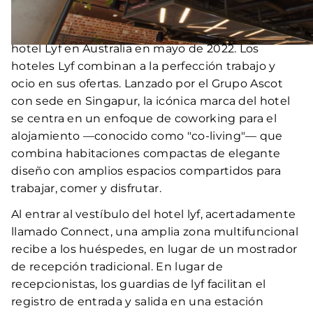
ubicado en uno de los distritos más históricos de
Melbourne, abrió sus puertas como el primer
hotel Lyf en Australia en mayo de 2022. Los
hoteles Lyf combinan a la perfección trabajo y
ocio en sus ofertas. Lanzado por el Grupo Ascot
con sede en Singapur, la icónica marca del hotel
se centra en un enfoque de coworking para el
alojamiento —conocido como "co-living"— que
combina habitaciones compactas de elegante
diseño con amplios espacios compartidos para
trabajar, comer y disfrutar.
Al entrar al vestíbulo del hotel lyf, acertadamente
llamado Connect, una amplia zona multifuncional
recibe a los huéspedes, en lugar de un mostrador
de recepción tradicional. En lugar de
recepcionistas, los guardias de lyf facilitan el
registro de entrada y salida en una estación