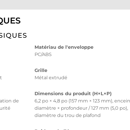
QUES
SIQUES
Matériau de l'enveloppe
PC/ABS
Grille
t
Métal extrudé
Dimensions du produit (H×L×P)
xation de
6,2 po × 4,8 po (157 mm × 123 mm), encei
urité
diamètre × profondeur / 127 mm (5,0 po),
diamètre du trou de plafond