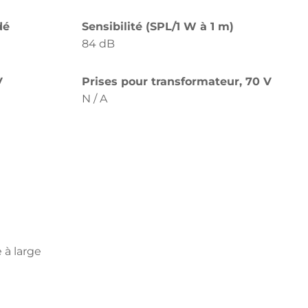
dé
Sensibilité (SPL/1 W à 1 m)
84 dB
V
Prises pour transformateur, 70 V
N / A
 à large