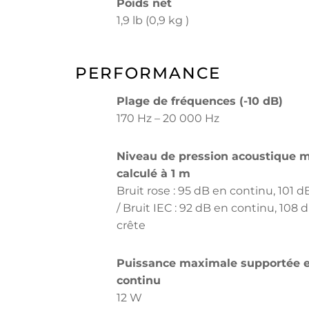
Poids net
1,9 lb (0,9 kg )
PERFORMANCE
Plage de fréquences (-10 dB)
170 Hz – 20 000 Hz
Niveau de pression acoustique 
calculé à 1 m
Bruit rose : 95 dB en continu, 101 d
/ Bruit IEC : 92 dB en continu, 108 
crête
Puissance maximale supportée 
continu
12 W