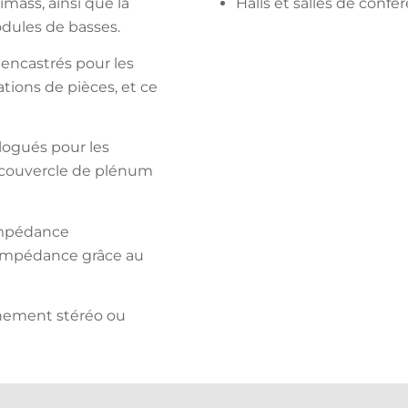
mass, ainsi que la
Halls et salles de confé
odules de basses.
 encastrés pour les
ations de pièces, et ce
ogués pour les
le couvercle de plénum
impédance
impédance grâce au
nement stéréo ou