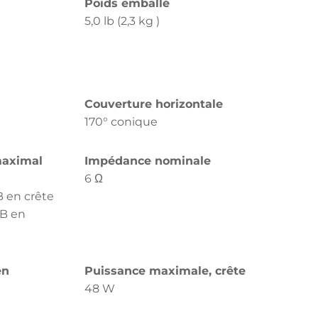
Poids emballé
5,0 lb (2,3 kg )
Couverture horizontale
170° conique
maximal
Impédance nominale
6 Ω
B en crête
dB en
en
Puissance maximale, crête
48 W