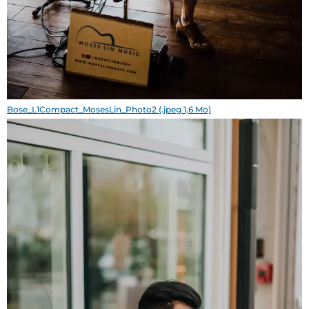
Bose_L1Compact_MosesLin_Photo2 (.jpeg 1,6 Mo)