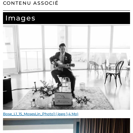
CONTENU ASSOCIÉ
Images
Bose_L1_1S_MosesLin_Photo1 (.jpeg 1,4 Mo)