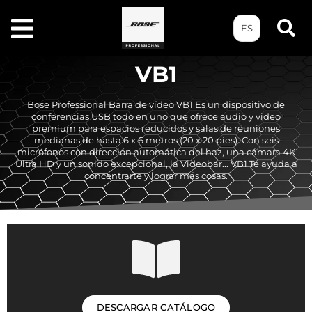
ES
VB1
Bose Professional Barra de vídeo VB1 Es un dispositivo de
conferencias USB todo en uno que ofrece audio y video
premium para espacios reducidos y salas de reuniones
medianas de hasta 6 x 6 metros (20 x 20 pies). Con seis
micrófonos con dirección automática del haz, una cámara 4K
Ultra HD y un sonido excepcional, la Videobar... VB1 Te ayuda a
concentrarte y lograr más cosas.
DESCARGAR CATÁLOGO