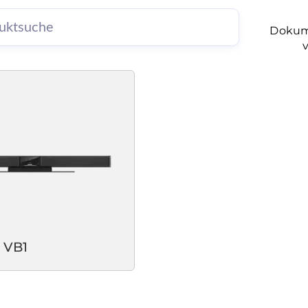
Dokum
 VB1