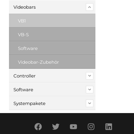
Videobars
VB1
VB-S
Software
Videobar-Zubehör
Controller
Software
Systempakete