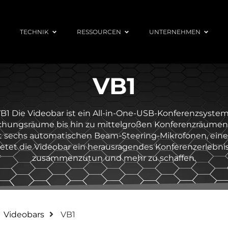
TECHNIK
RESSOURCEN
UNTERNEHMEN
VB1
B1 Die Videobar ist ein All-in-One-USB-Konferenzsystem
echungsräume bis hin zu mittelgroßen Konferenzräumen m
it sechs automatischen Beam-Steering-Mikrofonen, ei
ietet die Videobar ein herausragendes Konferenzerlebnis.
zusammenzutun und mehr zu schaffen.
Videobars
VB1