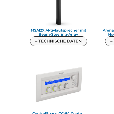
MSA12X Aktivlautsprecher mit
Aren
Beam-Steering-Array
Ho
– TECHNISCHE DATEN
–
ControlSpace CC-64 Control