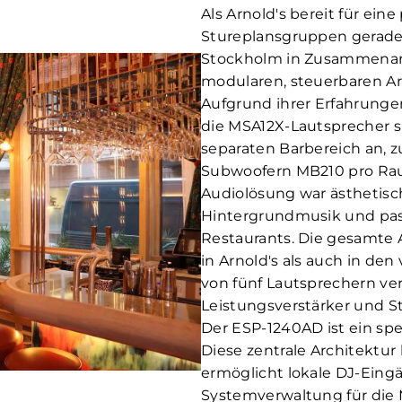
Als Arnold's bereit für ei
Stureplansgruppen gerade e
Stockholm in Zusammenarbe
modularen, steuerbaren Ar
Aufgrund ihrer Erfahrunge
die MSA12X-Lautsprecher s
separaten Barbereich an, 
Subwoofern MB210 pro Rau
Audiolösung war ästhetisc
Hintergrundmusik und pass
Restaurants. Die gesamte
in Arnold's als auch in de
von fünf Lautsprechern v
Leistungsverstärker und S
Der ESP-1240AD ist ein spe
Diese zentrale Architektur 
ermöglicht lokale DJ-Eing
Systemverwaltung für die M