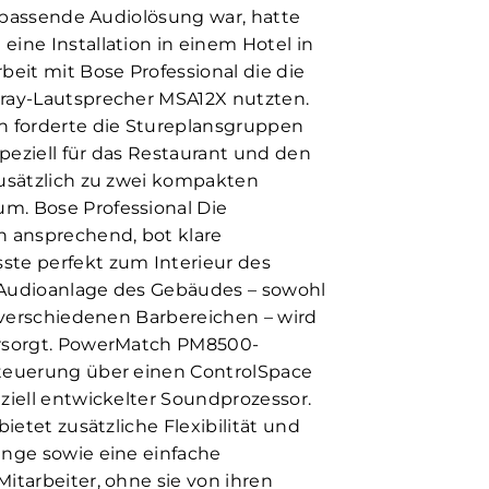
ne passende Audiolösung war, hatte
ine Installation in einem Hotel in
it mit Bose Professional die die
ray-Lautsprecher MSA12X nutzten.
n forderte die Stureplansgruppen
peziell für das Restaurant und den
zusätzlich zu zwei kompakten
m. Bose Professional Die
h ansprechend, bot klare
te perfekt zum Interieur des
 Audioanlage des Gebäudes – sowohl
n verschiedenen Barbereichen – wird
ersorgt. PowerMatch PM8500-
teuerung über einen ControlSpace
ziell entwickelter Soundprozessor.
bietet zusätzliche Flexibilität und
änge sowie eine einfache
itarbeiter, ohne sie von ihren