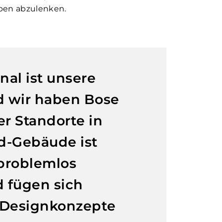
ben abzulenken.
nal ist unsere
d wir haben Bose
er Standorte in
ld-Gebäude ist
 problemlos
d fügen sich
 Designkonzepte