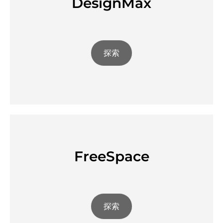
DesignMax
探索
FreeSpace
探索