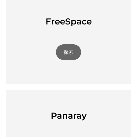
FreeSpace
探索
Panaray