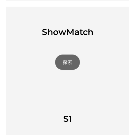
ShowMatch
探索
S1