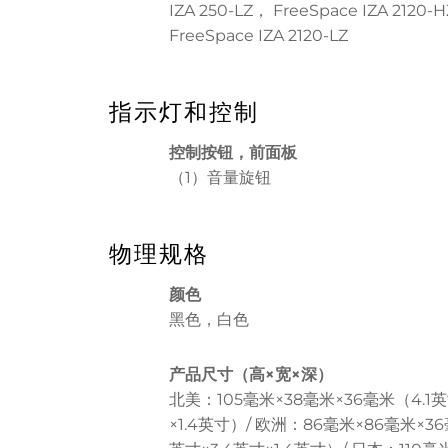
IZA 250-LZ， FreeSpace IZA 2120-
FreeSpace IZA 2120-LZ
指示灯和控制
控制按钮，前面板
（1）音量旋钮
物理规格
颜色
黑色，白色
产品尺寸（高×宽×深）
北美：105毫米×38毫米×36毫米（4.1英
×1.4英寸）/ 欧洲：86毫米×86毫米×36