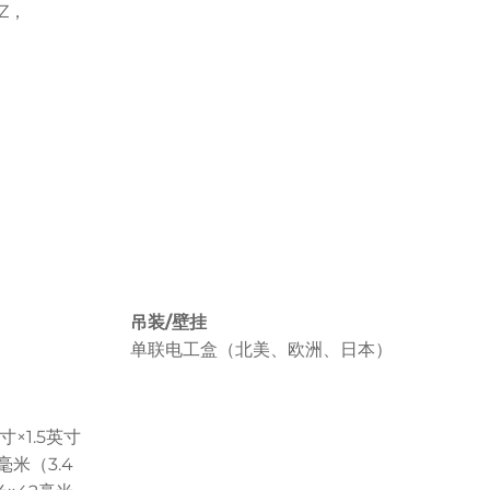
HZ，
吊装/壁挂
单联电工盒（北美、欧洲、日本）
寸×1.5英寸
毫米（3.4