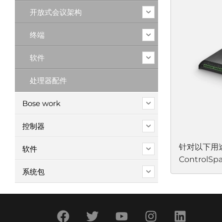
无需进行大量
开放式会议架构
配置简便，
面可实现快
终端
软件
处理器配件
Bose work
控制器
针对以下用
软件
ControlSp
系统包
12AEC 和 
终端设备是
备 (BYO
且经济高效
机架上。无