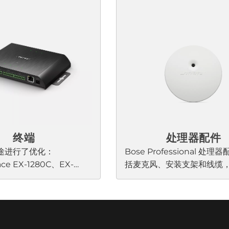
的 DSP 培训。板载CSP
处理和集成的AmpLink输出。
基于浏览器的直观用户界
Professional DSP 的设
速设置工作流程。
高精度和最佳性能。
终端
处理器配件
途进行了优化：
Bose Professional 处
ace EX-1280C、EX-
括麦克风、安装支架和线缆
EX-440C，我们的Dante
门设计用于与……配合使用Bo
连接会议麦克风、自带设
Professional 设备并确保
D) 或电话听筒等设备的便捷
挥最佳性能。
的解决方案，无需安装在
论安装在会议桌下、串联