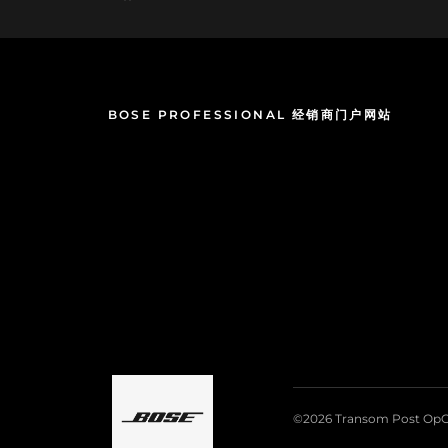
连接还是独
都能满足您的需
EX 端点
音频系统的
BOSE PROFESSIONAL 经销商门户网站
Control
发现、拖放
轻松地配置
©2026 Transom Post OpC