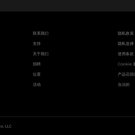
立使用，我们的终端设备
求。 ControlSpace
简化了布线，同时增强了网络
连接性。使用我们的
联系我们
隐私政策
Space 设计软件可通过自动
支持
隐私选择
式编程和自动路由，快速
这些端点。
关于我们
使用条款
招聘
Cookie
位置
产品召回
活动
合法的
o, LLC