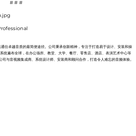
# # #
.jpg
essional
l 致力于提供通往卓越音质的最简便途径。公司秉承创新精神，专注于打造易于设计、安装和操
系统遍布全球，在办公场所、教堂、大学、餐厅、零售店、酒店、表演艺术中心等
onal 该公司与音视频集成商、系统设计师、安装商和顾问合作，打造令人难忘的音频体验。