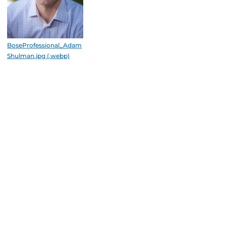
BoseProfessional_Adam
Shulman.jpg (.webp)