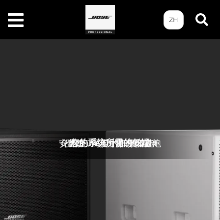
ZH
您的系统所需的低端
安装级 18 英寸户外低音炮
介绍ShowTime STS118E
强劲、可控的低频性能