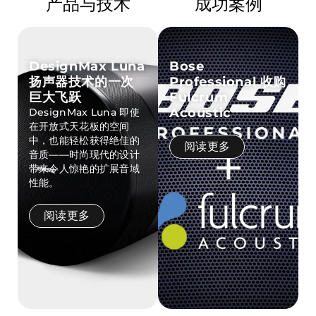
产品与技术
成功案例
DesignMax Luna
Bose
扬声器技术的一次
Professional 收购
巨大飞跃
Fulcrum
Acoustic
DesignMax Luna 即使
在开放式天花板的空间
中，也能轻松获得绝佳的
阅读更多
音质——时尚现代的设计
带来令人惊艳的扩展音域
性能。
阅读更多