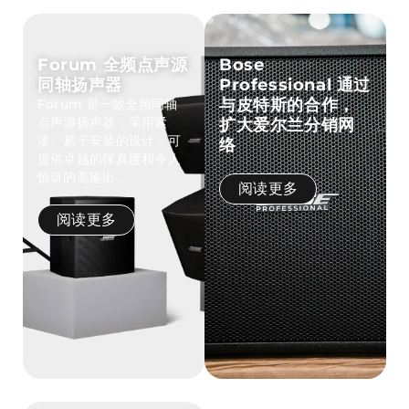
Forum 全频点声源
Bose
同轴扬声器
Professional 通过
与皮特斯的合作，
Forum 是一款全频同轴
点声源扬声器，采用紧
扩大爱尔兰分销网
凑、易于安装的设计，可
络
提供卓越的保真度和令人
惊讶的高输出。
阅读更多
阅读更多