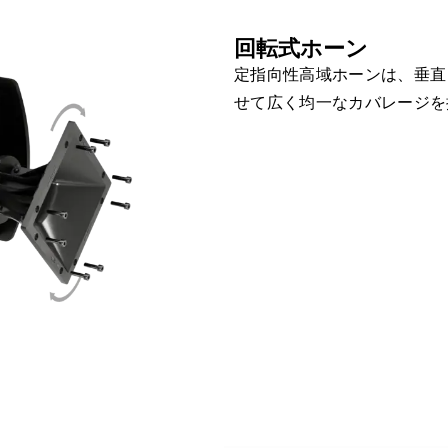
回転式ホーン
定指向性高域ホーンは、垂直
せて広く均一なカバレージを