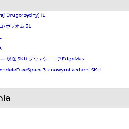
raj Drugorzędny) 1L
/ポジオム 3L
L
A
 r. — 現在 SKU グウォシニコフEdgeMax
—modeleFreeSpace 3 z nowymi kodami SKU
nia