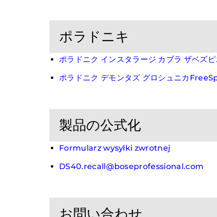
ポラドニキ
ポラドニク インスタラージ カブラ ザベズ
ポラドニク デモンタズ グロシュニカFreeSpac
製品の公式化
Formularz wysyłki zwrotnej
DS40.recall@boseprofessional.com
お問い合わせ