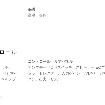
保護
高温、短絡
ロール
コントロール、リアパネル
イッチ、
アンプモードDIPスイッチ、スピーカー EQ
、（1）マイ
セットセレクター、入力ゲイン（A/B/ページ
レベルノブ
ク）、出力トリム
D