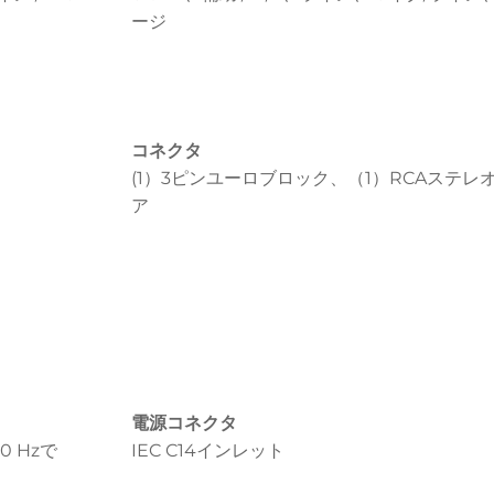
ージ
コネクタ
(1）3ピンユーロブロック、（1）RCAステレ
ア
電源コネクタ
50 Hzで
IEC C14インレット