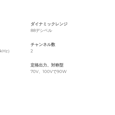
ダイナミックレンジ
88デシベル
チャンネル数
1kHz）
2
定格出力、対称型
70V、100Vで90W