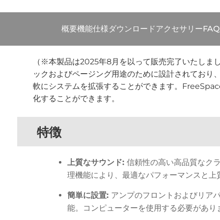
概要
機能
仕様
ダウンロード
アクセサリー
FAQ
（※本製品は2025年8月を以って販売完了いたしました） F
ックおよびページング用途のために設計されており
軟にシステムを拡張することができます。FreeSpa
化することができます。
特徴
上質なサウンド:
信頼性の高い高品質なクラ
理機能により、最適なパフォーマンスと上
簡単に設置:
アンプのフロントおよびリア
能。コンピューターを使用する必要があり