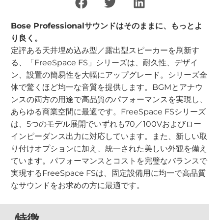
Bose Professionalサウンドはそのままに、もっとよ
り良く。
定評ある天井埋め込み型／露出型スピーカーを刷新す
る、「FreeSpace FS」シリーズは、耐久性、デザイ
ン、設置の簡易性を大幅にアップグレード。シリーズ全
体で驚くほど均一な音質を提供します。BGMとアナウ
ンスの両方の用途で高品質のパフォーマンスを実現し、
あらゆる商業空間に最適です。FreeSpace FSシリーズ
は、5つのモデル展開でいずれも70／100Vおよびロー
インピーダンス出力に対応しています。また、新しい取
り付けオプションに加え、統一された美しい外観を備え
ています。パフォーマンスとコストを完璧なバランスで
実現するFreeSpace FSは、固定設備用に均一で高品質
なサウンドをお求めの方に最適です。
特徴