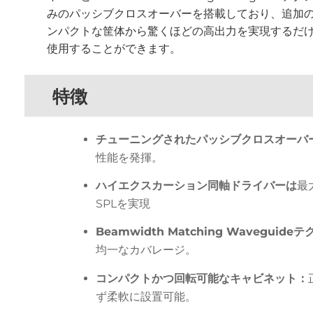
みのパッシブクロスオーバーを搭載しており、追加
ンパクトな筐体から驚くほどの高出力を実現するだ
使用することができます。
特徴
チューニングされたパッシブクロスオーバ
性能を発揮。
ハイエクスカーション同軸ドライバーは
最
SPL
を実現
Beamwidth Matching Waveguid
均一なカバレージ。
コンパクトかつ回転可能なキャビネット：
ず柔軟に設置可能。