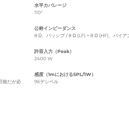
水平カバレージ
110°
公称インピーダンス
8 Ω、パッシブ / 8 Ω (LF) + 8 Ω (HF)、バイ
許容入力（Peak）
2400 W
感度（1mにおけるSPL/1W）
利用可能だが必
96デシベル