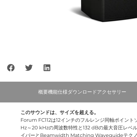
概要
機能
仕様
ダウンロード
アクセサリー
このサウンドは、サイズを超える。
Forum FC112は12インチのフルレンジ同軸
Hz～20 kHzの周波数特性と132 dBの最大
イバーとBeamwidth Matching Wavegu