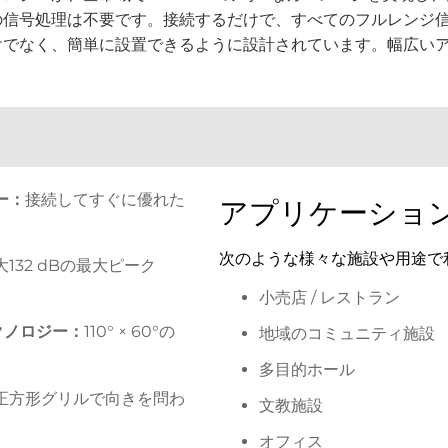
の信号処理は不要です。接続するだけで、すべてのフルレンジ
けでなく、簡単に設置できるように設計されています。幅広い
ー：
接続してすぐに優れた
アプリケーショ
次のような様々な施設や用途で
大
132
dB
の
最大ピーク
小売店 / レストラン
eテクノロジー：
110° × 60°の
地域のコミュニティ施設
多目的ホール
正方形グリルで向きを問わ
文教施設
オフィス