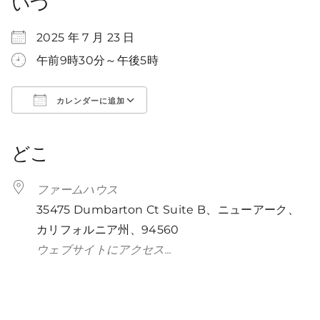
いつ
2025 年 7 月 23 日
午前9時30分～午後5時
カレンダーに追加
ICS
Googleカレンダー
iCalendar
Office 365
Outlook Live
をダウンロード
どこ
ファームハウス
35475 Dumbarton Ct Suite B、ニューアーク、
カリフォルニア州、94560
ウェブサイトにアクセス...