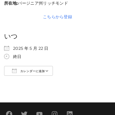
所在地:
バージニア州リッチモンド
こちらから登録
いつ
2025 年 5 月 22 日
終日
カレンダーに追加
ICS
Googleカレンダー
iCalendar
Office 365
Outlook Live
をダウンロード