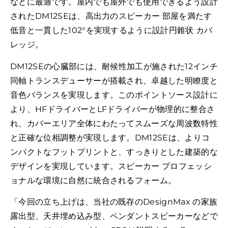
などに最適です。屋内でも屋外でも使用できるよう設計
されたDM12SEは、高出力のスピーカー 部屋を満たす
低音と一貫した102°を実現するように設計円錐状 カバ
レッジ。
DM12SEの心臓部には、耐候性加工が施された12インチ
同軸トランスデューサーが搭載され、卓越した明瞭度と
音色バランスを実現します。このポイントソース設計に
より、HFドライバーとLFドライバーが物理的に整合さ
れ、カバーエリア全体にわたってスムーズな周波数特性
と正確な位相調整が実現します。DM12SEは、よりコ
ンパクトなフットプリントと、すっきりとした建築的な
デザインを実現しています。スピーカー プロフェッシ
ョナルな環境に自然に統合されるフォーム。
「今回の立ち上げは、当社の既存のDesignMax の家族
露出型、天井埋め込み型、ペンダントスピーカーなどで