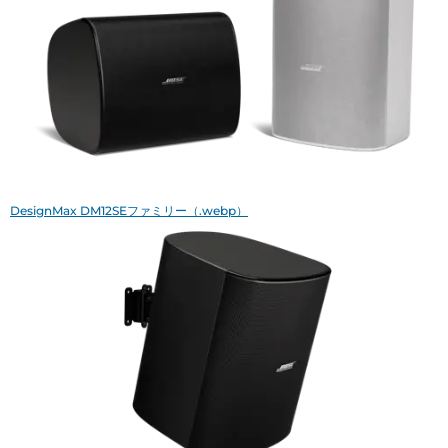
DesignMax DM12SEファミリー（.webp）