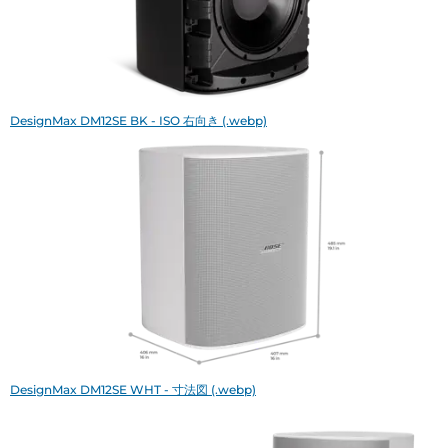
DesignMax DM12SE BK - ISO 右向き (.webp)
DesignMax DM12SE WHT - 寸法図 (.webp)