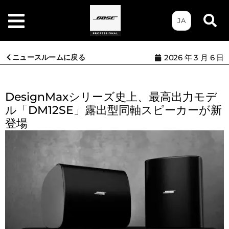
JA
ニュースルームに戻る
2026 年 3 月 6 日
DesignMaxシリーズ史上、最高出力モデ
ル「DM12SE」露出型同軸スピーカーが新
登場