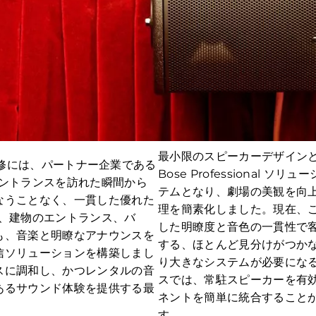
最小限のスピーカーデザイン
テムの改修には、パートナー企業である
Bose Professional
のエントランスを訪れた瞬間から
テムとなり、劇場の美観を向
なうことなく、一貫した優れた
理を簡素化しました。現在、
社は、建物のエントランス、バ
した明瞭度と音色の一貫性で
も、音楽と明瞭なアナウンスを
する、ほとんど見分けがつか
信ソリューションを構築しまし
り大きなシステムが必要にな
スに調和し、かつレンタルの音
スでは、常駐スピーカーを有
あるサウンド体験を提供する最
ネントを簡単に統合すること
す。