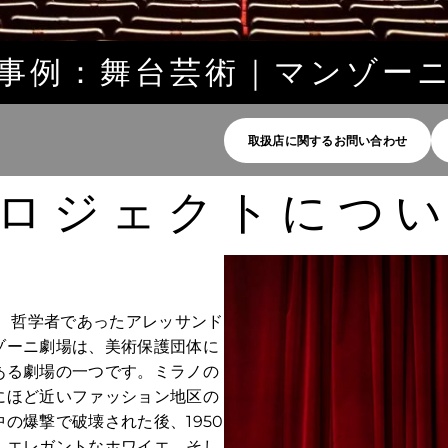
事例：舞台芸術｜マンゾー
取扱店に関するお問い合わせ
ロジェクトにつ
家、哲学者であったアレッサンド
ゾーニ劇場は、美術保護団体に
ある劇場の一つです。ミラノの
にほど近いファッション地区の
の爆撃で破壊された後、1950
、エレガントなホワイエ、そし