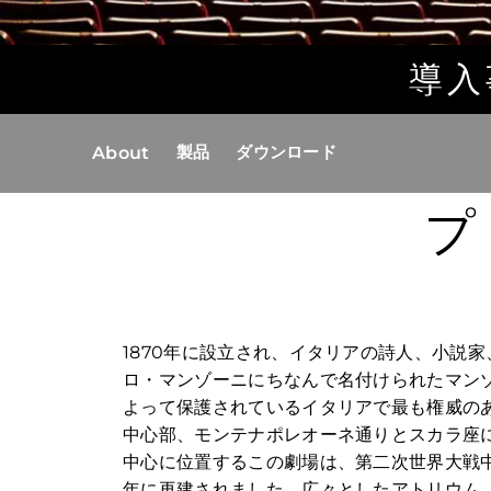
導入
製品
ダウンロード
About
プ
1870年に設立され、イタリアの詩人、小説
ロ・マンゾーニにちなんで名付けられたマン
よって保護されているイタリアで最も権威の
中心部、モンテナポレオーネ通りとスカラ座
中心に位置するこの劇場は、第二次世界大戦中
年に再建されました。広々としたアトリウム