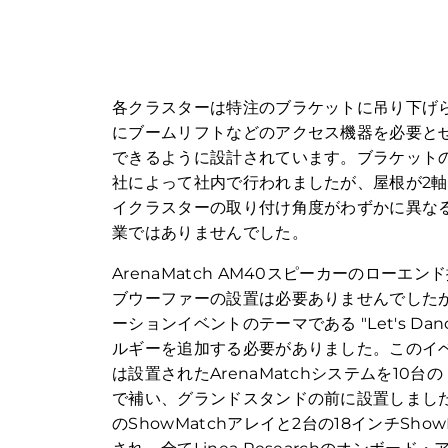
各クラスターは特注のブラケットに吊り下げ
にブームリフトなどのアクセス機器を必要と
できるように設計されています。ブラケットの設計と
社によって社内で行われましたが、屋根が2
イクラスターの取り付け角度がわずかに異な
業ではありませんでした。
ArenaMatch AM40スピーカーのローエ
ブウーファーの設置は必要ありませんでしたが
ーションイベントのテーマである "Let's Da
ルギーを追加する必要がありました。このイベント
は設置されたArenaMatchシステムを10台の「Bose
で補い、グランドスタンドの前に設置しまし
のShowMatchアレイと2台の18インチSho