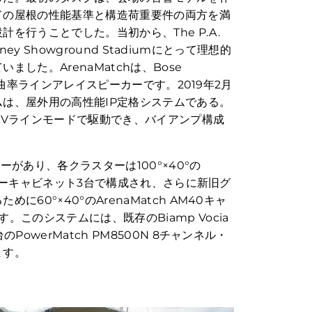
ドの屋根の性能基準と構造荷重要件の両方を満
を行うことでした。当初から、The P.A.
dney Showground Stadiumにとって理想的
した。ArenaMatchは、Bose
代の定曲率ラインアレイスピーカーです。2019年2月
は、屋外用の高性能IP定格システムである。
0Vラインモードで駆動でき、バイアンプ構成
ーがあり、各クラスターは100°×40°の
ピーカーキャビネット3台で構成され、さらに新旧グ
60°×40°のArenaMatch AM40キャ
。このシステムには、既存のBiamp Vocia
PowerMatch PM8500N 8チャンネル・
ます。