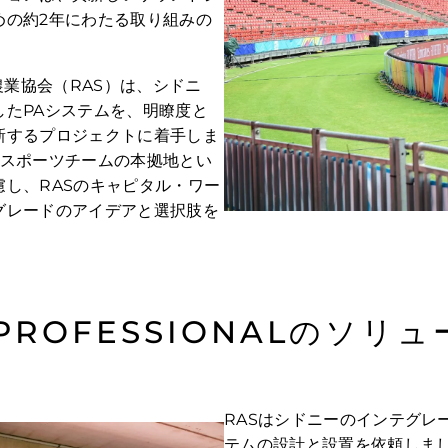
めの約2年にわたる取り組みの
農業協会（RAS）は、シドニ
たPAシステムを、明瞭度と
新するプロジェクトに着手しま
要スポーツチームの本拠地とい
し、RASのキャピタル・ワー
グレードのアイデアと選択肢を
 PROFESSIONALのソリ
RASはシドニーのインテグレ
テムの設計と設置を依頼しま