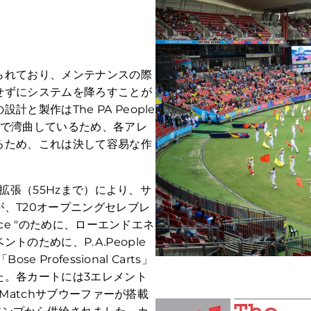
られており、メンテナンスの際
せずにシステムを降ろすことが
製作はThe PA People
軸で湾曲しているため、各アレ
るため、これは決して容易な作
ンド拡張（55Hzまで）により、サ
、T20オープニングセレブレ
nce "のために、ローエンドエネ
のために、P.A.People
 Professional Carts」
た。各カートには3エレメント
wMatchサブウーファーが搭載