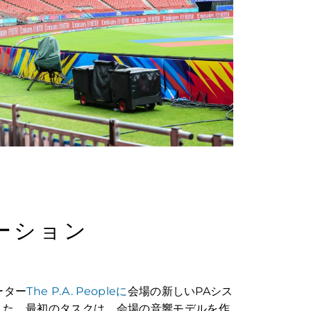
ューション
ーター
The P.A. Peopleに
会場の新しいPAシス
した。最初のタスクは、会場の音響モデルを作