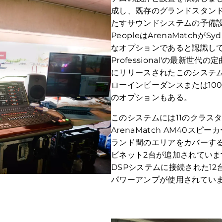
成し、既存のグランドスタン
たすサウンドシステムの予備設計
PeopleはArenaMatchがSy
なオプションであると認識していま
Professional'の最新世
にリリースされたこのシステム
ローインピーダンスまたは10
のオプションもある。
このシステムには11のクラスタ
ArenaMatch AM40ス
ランド間のエリアをカバーするために
ビネット2台が追加されています
DSPシステムに接続された12台の
パワーアンプが使用されてい