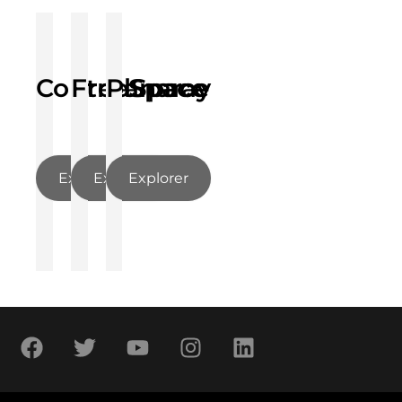
ControlSpace
FreeSpace
Panaray
Explorer
Explorer
Explorer