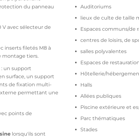
 protection du panneau
Auditoriums
lieux de culte de taill
 V avec sélecteur de
Espaces communs/de ra
centres de loisirs, de sp
c inserts filetés M8 à
salles polyvalentes
de montage tiers.
Espaces de restauration 
 : un support
Hôtellerie/hébergemen
n surface, un support
ts de fixation multi-
Halls
externe permettant une
Allées publiques
Piscine extérieure et
ec points de
Parc thématiques
Stades
sine
lorsqu'ils sont