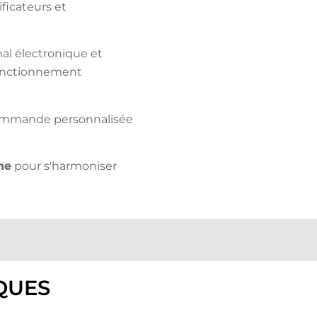
ficateurs et
al électronique et
 fonctionnement
mmande personnalisée
he
pour s'harmoniser
QUES