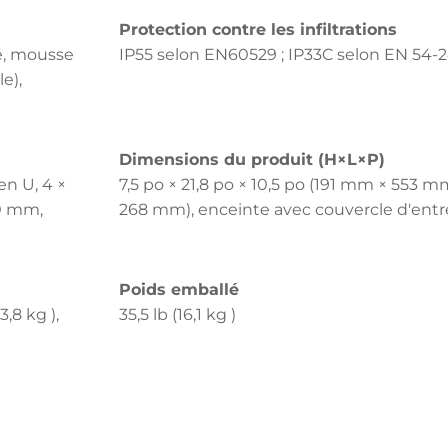
Protection contre les infiltrations
é, mousse
IP55 selon EN60529 ; IP33C selon EN 54-
e),
Dimensions du produit (H×L×P)
en U, 4 ×
7,5 po × 21,8 po × 10,5 po (191 mm × 553 m
70 mm,
268 mm), enceinte avec couvercle d'ent
Poids emballé
3,8 kg ),
35,5 lb (16,1 kg )