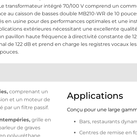
 Le transformateur intégré 70/100 V comprend un commut
râce au caisson de basses double MB210-WR de 10 pouce
sés en usine pour des performances optimales et une ins
lications extérieures nécessitant une excellente qualit
un pavillon haute fréquence à directivité constante de 1
l de 122 dB et prend en charge les registres vocaux les
 pouces.
es,
comprenant un
Applications
sion et un moteur de
ar un filtre passif.
Conçu pour une large gamme
intempéries,
grille en
Bars, restaurants dyna
parleur de graves
Centres de remise en 
r en polyuréthane