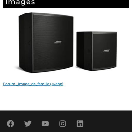
Images
Forum _Image_de_famille (.webp)