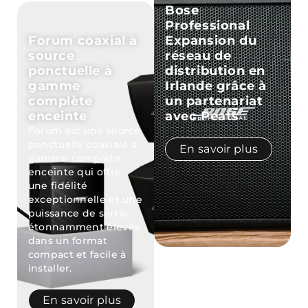
Bose
Professional
Forum coaxial à
Expansion du
source
réseau de
ponctuelle à
distribution en
gamme
Irlande grâce à
complète
un partenariat
enceinte
avec Peats
Forum est une source
ponctuelle coaxiale à
En savoir plus
gamme complète
enceinte qui offre
une fidélité
exceptionnelle et une
puissance de sortie
étonnamment élevée
dans un format
compact et facile à
installer.
En savoir plus