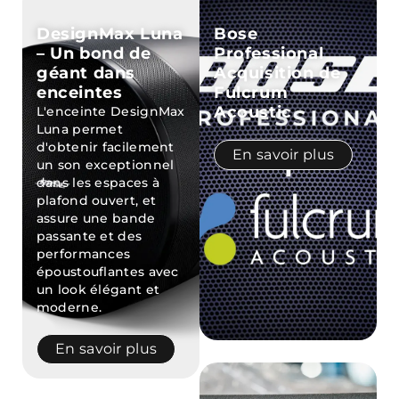
DesignMax Luna
Bose
– Un bond de
Professional
géant dans
Acquisition de
enceintes
Fulcrum
Acoustic
L'enceinte DesignMax
Luna permet
d'obtenir facilement
En savoir plus
un son exceptionnel
dans les espaces à
plafond ouvert, et
assure une bande
passante et des
performances
époustouflantes avec
un look élégant et
moderne.
En savoir plus