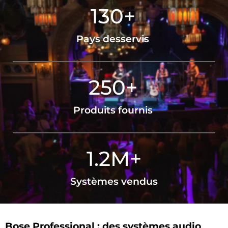
130
+
Pays desservis
250
+
Produits fournis
1.2
M+
Systèmes vendus
Bose Professional : des systèmes audio