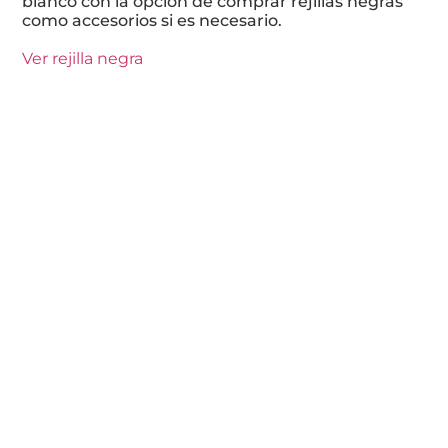
blanco con la opción de comprar rejillas negras
como accesorios si es necesario.
Ver rejilla negra
DESCARGAS
Información técnica
Ficha técnica
Especificaciones de arquitectos e ingenieros
Documentación del usuario
Guía de instalación
Guía de pintura
Herramientas de diseño