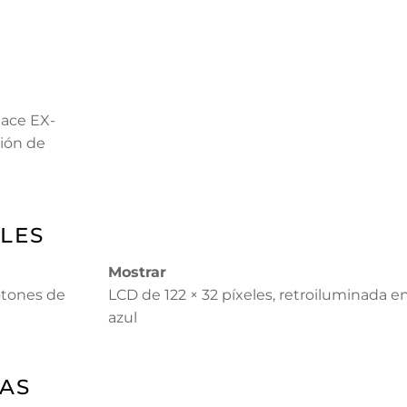
ace EX-
ción de
LES
Mostrar
botones de
LCD de 122 × 32 píxeles, retroiluminada e
azul
CAS