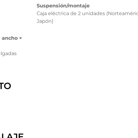
Suspensión/montaje
Caja eléctrica de 2 unidades (Norteaméric
Japón)
× ancho ×
ulgadas
TO
ALAJE