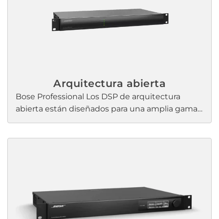
CSP La configuración y la interfaz de usuario
intuitiva basada en navegador proporcionan un
flujo de trabajo de configuración rápida.
Arquitectura abierta
Bose Professional Los DSP de arquitectura
abierta están diseñados para una amplia gama
de aplicaciones, desde pequeños proyectos
autónomos hasta grandes sistemas en red. Con
circuitos analógicos de alta calidad,
procesamiento digital avanzado de señales y
salida AmpLink integrada, Bose Professional Los
DSP están diseñados para lograr precisión y
máximo rendimiento.