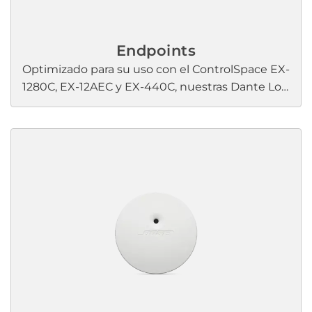
Endpoints
Optimizado para su uso con el ControlSpace EX-
1280C, EX-12AEC y EX-440C, nuestras Dante Los
puntos finales son soluciones prácticas y
rentables para conectar micrófonos de
conferencia, dispositivos BYOD o teléfonos fuera
del rack. Ya sea montados bajo una mesa de
conferencias, en cadena o de forma
independiente, nuestros... ControlSpace Los
terminales EX simplifican el cableado y
aumentan la conectividad de su sistema de
audio en red. Utilice nuestro ControlSpace
Software de diseño para configurar estos
puntos finales de forma rápida y sencilla
mediante descubrimiento automático,