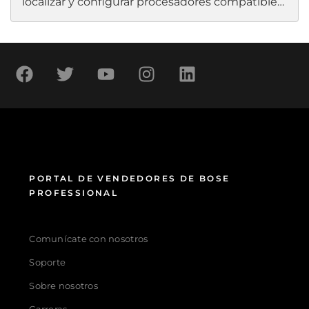
localizar y configurar procesadores compatibles.
Bose Professional procesadores de señal,
amplificadores de potencia y controladores
digitales. Programe todas las entradas, salidas,
zonas y enrutamiento para PowerSpace +
amplificadores y CSP procesadores fuera de
línea con el Configuration Utility Cuando llegue
el momento de enviar la configuración a esos
dispositivos, encuéntrelos en la red utilizando el
Discovery Tool aplicación.
PORTAL DE VENDEDORES DE BOSE
PROFESSIONAL
Comunícate con nosotros
Soporte
Sobre nosotros