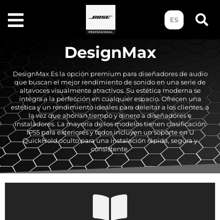
ES
DesignMax
DesignMax Es la opción premium para diseñadores de audio
que buscan el mejor rendimiento de sonido en una serie de
altavoces visualmente atractivos. Su estética moderna se
integra a la perfección en cualquier espacio. Ofrecen una
estética y un rendimiento ideales para deleitar a los clientes, a
la vez que ahorran tiempo y dinero a diseñadores e
instaladores. La mayoría de los modelos tienen clasificación
IP55 para exteriores y todos incluyen un soporte en U
QuickHold oculto para una instalación rápida, segura y
consistente.