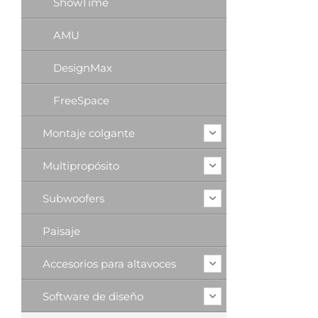
ShowTime
AMU
DesignMax
FreeSpace
Montaje colgante
Multipropósito
Subwoofers
Paisaje
Accesorios para altavoces
Software de diseño