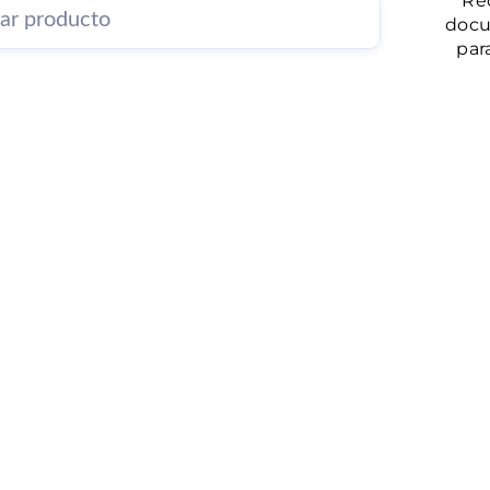
Re
docu
par