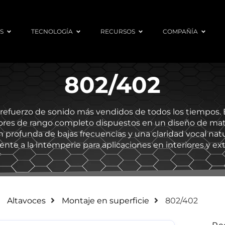
S
TECNOLOGÍA
RECURSOS
COMPAÑÍA
802/402
 refuerzo de sonido más vendidos de todos los tiempos. B
ores de rango completo dispuestos en un diseño de mat
 profunda de bajas frecuencias y una claridad vocal natu
tente a la intemperie para aplicaciones en interiores y ext
Altavoces
Montaje en superficie
802/402