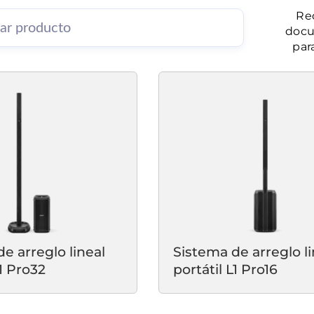
Re
docu
par
e arreglo lineal
Sistema de arreglo li
L1 Pro32
portátil L1 Pro16