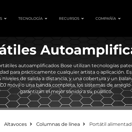
S
TECNOLOGÍA
RECURSOS
COMPAÑÍA
átiles Autoamplifi
tátiles autoamplificados Bose utilizan tecnologías pate
dad para prácticamente cualquier artista o aplicación. E
s niveles de salida a distancia, y una cobertura y un bal
a, DJ móvil o una banda completa, los sistemas de arreglo
garantizan el mejor sonido a su público.
Altavoces
Columnas de línea
Portátil alimenta