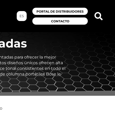
PORTAL DE DISTRIBUIDORES
ES
CONTACTO
cadas
ntadas para ofrecer la mejor
stos diseños únicos ofrecen alta
ance tonal consistentes en todo el
 de columna portátiles Bose le
do