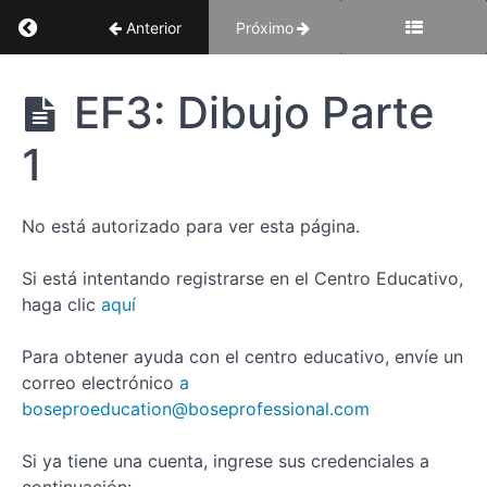
Regreso al curso: Enfoque fácil 3: Disposición 
Anterior
Próximo
Enfoque
EF3: Dibujo Parte
fácil 3:
Disposición
1
del lugar
No está autorizado para ver esta página.
Calificaciones
Si está intentando registrarse en el Centro Educativo,
Enfoque
haga clic
aquí
fácil
3:
Para obtener ayuda con el centro educativo, envíe un
Disposición
correo electrónico
a
del
boseproeducation@boseprofessional.com
lugar
EF3:
Si ya tiene una cuenta, ingrese sus credenciales a
Imágenes,