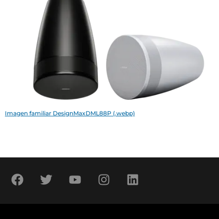
Imagen familiar DesignMaxDML88P (.webp)