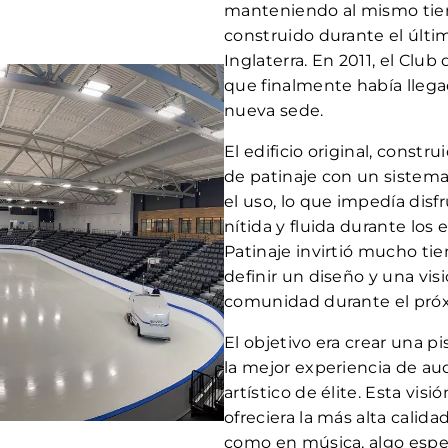
manteniendo al mismo ti
construido durante el últi
Inglaterra. En 2011, el Cl
que finalmente había lleg
nueva sede.
El edificio original, constr
de patinaje con un sistem
el uso, lo que impedía disf
nítida y fluida durante los
Patinaje invirtió mucho ti
definir un diseño y una visi
comunidad durante el próx
El objetivo era crear una p
la mejor experiencia de au
artístico de élite. Esta vis
ofreciera la más alta calida
como en música, algo espe