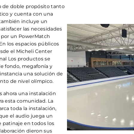
o de doble propósito tanto
tico y cuenta con una
también incluye un
tisfacer las necesidades
do por un PowerMatch
n los espacios públicos
sde el Micheli Center
nal Los productos se
de fondo, megafonía y
instancia una solución de
into de nivel olímpico.
s ahora una instalación
ra esta comunidad. La
rca toda la instalación,
que el audio juega un
 patinaje en todos los
olaboración dieron sus