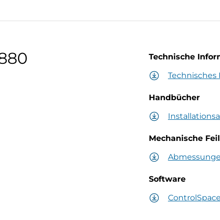
-880
Technische Info
Technisches 
Handbücher
Installations
Mechanische Fei
Abmessung
Software
ControlSpac