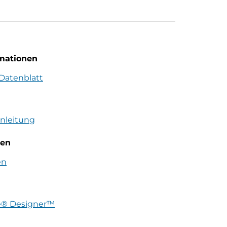
rmationen
Datenblatt
anleitung
len
en
e® Designer™