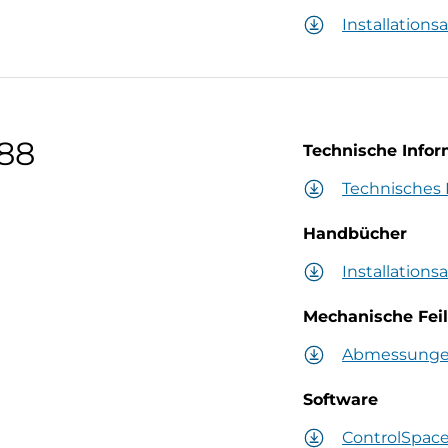
Installations
88
Technische Info
Technisches 
Handbücher
Installations
Mechanische Fei
Abmessung
Software
ControlSpac