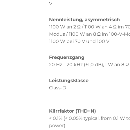
V
Nennleistung, asymmetrisch
1100 W an 2 Ω / 1100 W an 4 Ω im 7
Modus / 1100 W an 8 Ω im 100-V-M
1100 W bei 70 V und 100 V
Frequenzgang
20 Hz – 20 kHz (±1,0 dB), 1 W an 8 Ω
Leistungsklasse
Class-D
Klirrfaktor (THD+N)
< 0.1% (< 0.05% typical, from 0.1 W to
power)