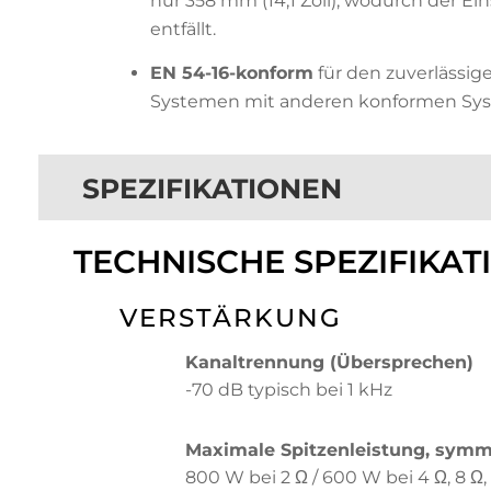
nur 358 mm (14,1 Zoll), wodurch der Ei
entfällt.
EN 54-16-konform
für den zuverlässig
Systemen mit anderen konformen S
SPEZIFIKATIONEN
TECHNISCHE SPEZIFIKAT
VERSTÄRKUNG
Kanaltrennung (Übersprechen)
-70 dB typisch bei 1 kHz
Maximale Spitzenleistung, symm
800 W bei 2 Ω / 600 W bei 4 Ω, 8 Ω, 