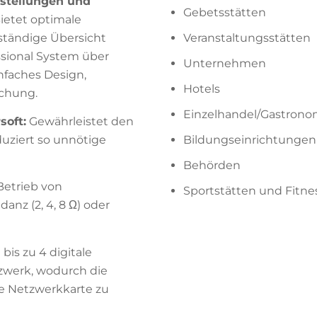
instellungen und
Gebetsstätten
ietet optimale
ständige Übersicht
Veranstaltungsstätten
sional System über
Unternehmen
nfaches Design,
Hotels
chung.
Einzelhandel/Gastrono
soft:
Gewährleistet den
Bildungseinrichtungen
uziert so unnötige
Behörden
Betrieb von
Sportstätten und Fitn
anz (2, 4, 8 Ω) oder
bis zu 4 digitale
zwerk, wodurch die
he Netzwerkkarte zu