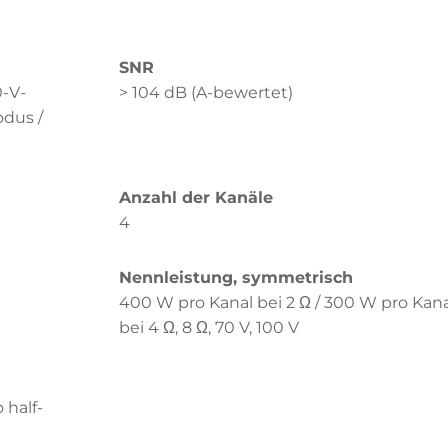
SNR
0-V-
> 104 dB (A-bewertet)
odus /
Anzahl der Kanäle
4
Nennleistung, symmetrisch
400 W pro Kanal bei 2 Ω / 300 W pro Kana
bei 4 Ω, 8 Ω, 70 V, 100 V
 half-