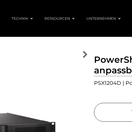
TECHNIK
RESSOURCEN
UNTERNEHMEN
PowerS
anpassb
PSX1204D | P