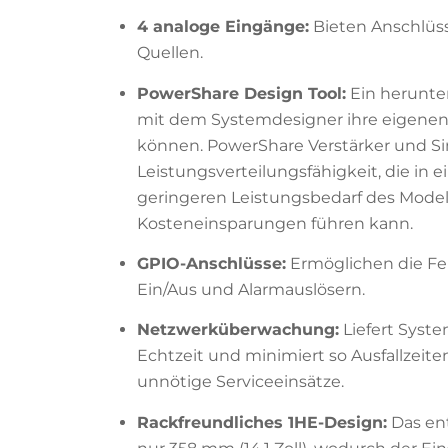
4 analoge Eingänge:
Bieten Anschlüss
Quellen.
PowerShare Design Tool:
Ein herunter
mit dem Systemdesigner ihre eigene
können. PowerShare Verstärker und Si
Leistungsverteilungsfähigkeit, die in 
geringeren Leistungsbedarf des Model
Kosteneinsparungen führen kann.
GPIO-Anschlüsse:
Ermöglichen die Fe
Ein/Aus und Alarmauslösern.
Netzwerküberwachung:
Liefert Syst
Echtzeit und minimiert so Ausfallzeite
unnötige Serviceeinsätze.
Rackfreundliches 1HE-Design:
Das ent