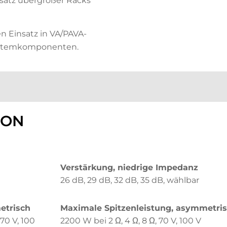
nsatz übergroßer Racks
en Einsatz in VA/PAVA-
ystemkomponenten.
ION
Verstärkung, niedrige Impedanz
26 dB, 29 dB, 32 dB, 35 dB, wählbar
etrisch
Maximale Spitzenleistung, asymmetri
70 V, 100
2200 W bei 2 Ω, 4 Ω, 8 Ω, 70 V, 100 V