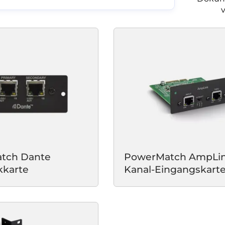
tch Dante
PowerMatch AmpLin
kkarte
Kanal-Eingangskart