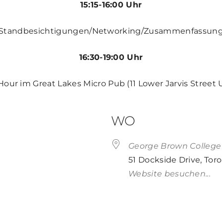
15:15-16:00 Uhr
Standbesichtigungen/Networking/Zusammenfassun
16:30-19:00 Uhr
our im Great Lakes Micro Pub (11 Lower Jarvis Street U
WO
George Brown Colleg
51 Dockside Drive, Tor
Website besuchen...
Live