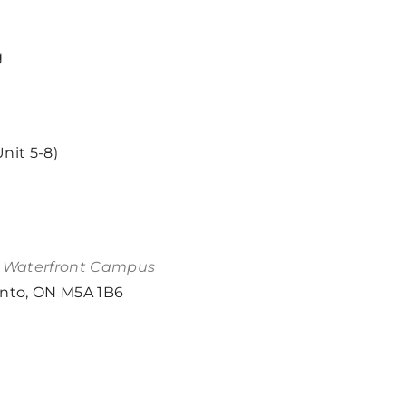
g
nit 5-8)
e Waterfront Campus
onto, ON M5A 1B6