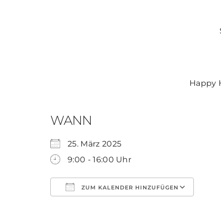
Happy H
WANN
25. März 2025
9:00 - 16:00 Uhr
ZUM KALENDER HINZUFÜGEN
Laden Sie ICS
Google Kalender,
iCalendar,
Office 365
und Outlook 
herunter.