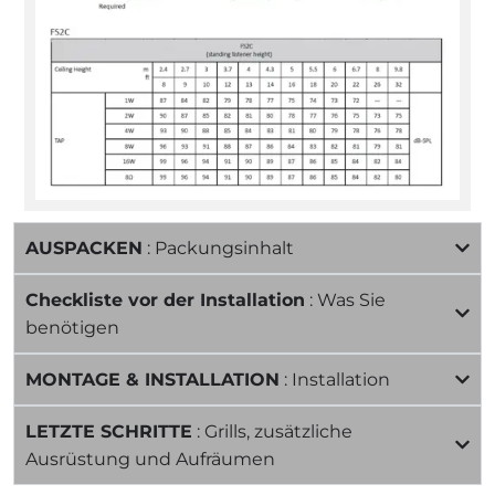
AUSPACKEN
: Packungsinhalt
Checkliste vor der Installation
: Was Sie
benötigen
MONTAGE & INSTALLATION
: Installation
LETZTE SCHRITTE
: Grills, zusätzliche
Ausrüstung und Aufräumen