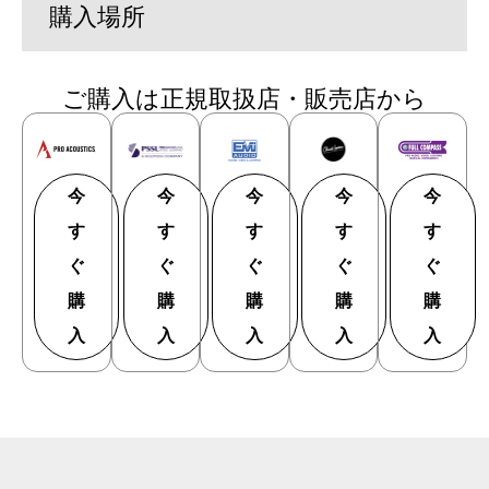
購入場所
ご購入は正規取扱店・販売店から
今
今
今
今
今
す
す
す
す
す
ぐ
ぐ
ぐ
ぐ
ぐ
購
購
購
購
購
入
入
入
入
入