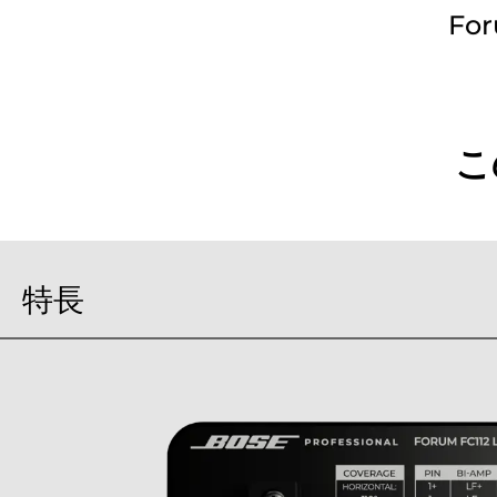
Fo
For
こ
特長