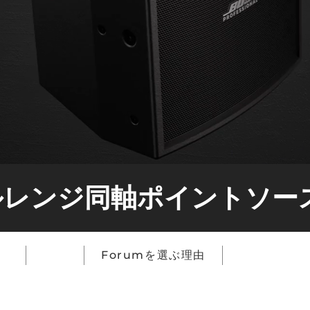
フルレンジ同軸ポイントソ
。
特長
Forumを選ぶ理由
モデル比較