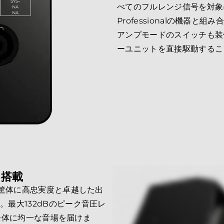
べてのフルレンジ信号を対象
Professionalの機器
アンプモードのスイッチも装
ーユニットを直接駆動するこ
を搭載
な筐体に高忠実度と卓越した出
最大132dBのピーク音圧レ
間全体に均一な音場を届けま