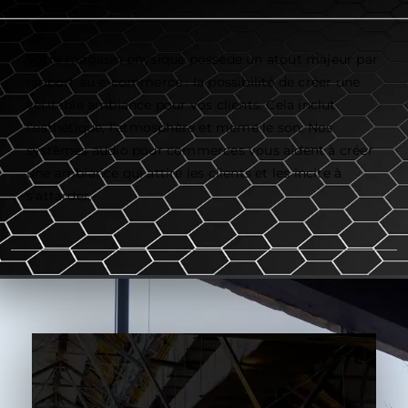
Votre magasin physique possède un atout majeur par
rapport au e-commerce : la possibilité de créer une
véritable ambiance pour vos clients. Cela inclut
l’esthétique, l’atmosphère et même le son. Nos
systèmes audio pour commerces vous aident à créer
une ambiance qui attire les clients et les incite à
s’attarder.